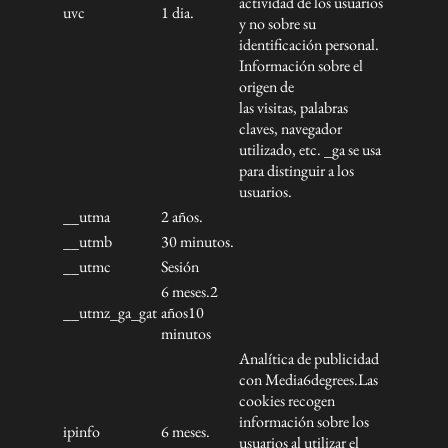
actividad de los usuarios
uvc
1 dia.
y no sobre su
identificación personal.
Información sobre el
origen de
las visitas, palabras
claves, navegador
utilizado, etc. _ga se usa
para distinguir a los
usuarios.
__utma
2 años.
__utmb
30 minutos.
__utmc
Sesión
6 meses.2
__utmz_ga_gat
años10
minutos
Analítica de publicidad
con Media6degrees.Las
cookies recogen
información sobre los
ipinfo
6 meses.
usuarios al utilizar el