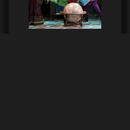
"La cambiale di matrimonio" al
Rossini Opera Festival, un gran
successo
Ottima messa in scena della prima opera buffa rossiniana,
La cambiale di matrimonio, presentata al Teatro Rossini
per il ROF 2020.