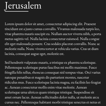
Jerusalem
Lorem ipsum dolor sit amet, consectetur adipiscing elit. Praesent
tincidunt est a justo cursus convallis. Vivamus malesuada turpis leo,
vitae pharetra mauris suscipit eu. Nullam auctor viverra nibh, a porta
metus sagittis vel. Nulla lacinia consectetur euismod. Nulla congue
elit eget malesuada posuere. Cras sodales placerat convallis. Nunc ac
molestie nulla. Nunc viverra tortor at vehicula varius. Cras ut diam
lacinia, consequat augue eget, molestie est.
Sed hendrerit vulputate mauris, a tristique ex pharetra scelerisque.
Pellentesque scelerisque purus faucibus mi mollis maximus. Fusce
fringilla felis tellus, rhoncus consequat nisl tempus vitae. Orci varius
natoque penatibus et magnis dis parturient montes, nascetur
ridiculus mus. Fusce scelerisque lacinia magna, eu facilisis leo feugiat
ac. Aenean consectetur mollis enim vitae molestie. Aenean
scelerisque urna ultrices quam tristique tristique. Suspendisse sit
amet ornare lacus. Aenean sollicitudin dolor nulla, ut molestie arcu
cursus nec. Pellentesque habitant morbi tristique senectus et netus et